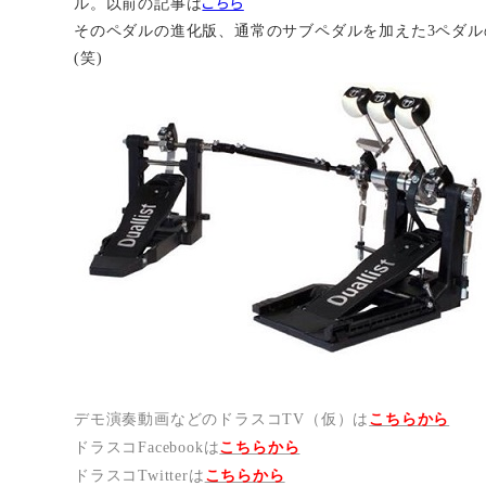
こちら
ル。以前の記事は
そのペダルの進化版、通常のサブペダルを加えた3ペダルのDu
(笑)
デモ演奏動画などのドラスコTV（仮）は
こちらから
ドラスコFacebookは
こちら
から
ドラスコTwitterは
こちら
から