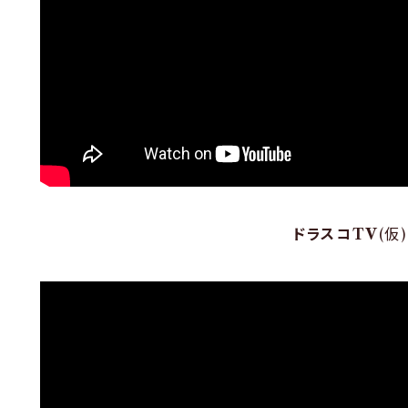
ドラスコTV
(仮)