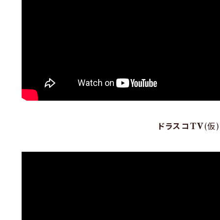
ドラスコTV
(仮)