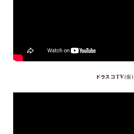
ドラスコTV
(仮)