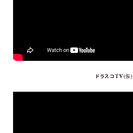
ドラスコTV
(仮)