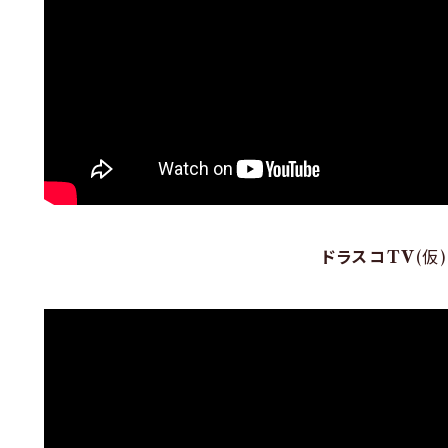
ドラスコTV
(仮)