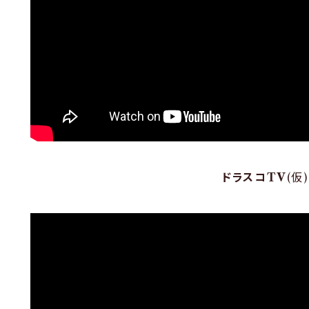
ドラスコTV
(仮)