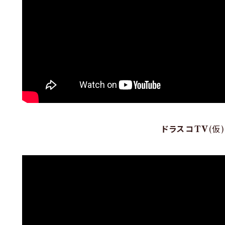
ドラスコTV
(仮)