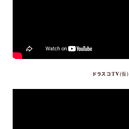
ドラスコTV
(仮)