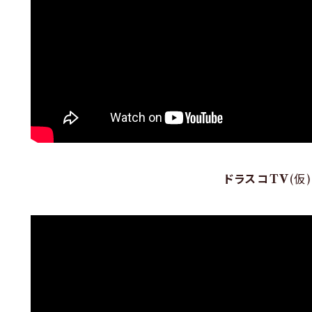
ドラスコTV
(仮)