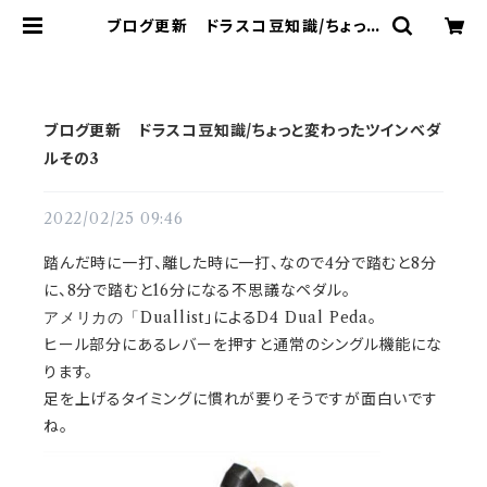
ブログ更新 ドラスコ豆知識/ちょっと
変わったツインべダルその3 | ドラム
譜面(楽譜)販売専門 ドラスコ
ブログ更新 ドラスコ豆知識/ちょっと変わったツインべダ
ルその3
2022/02/25 09:46
踏んだ時に一打、離した時に一打、なので4分で踏む
と8分
に、8分で踏むと16分になる不思議なペダル。
Duallist」によるD4 Dual Peda。
アメリカの「
ヒール部分
にあるレバーを押すと通常のシングル機能にな
ります。
足を上げるタイミングに慣れが要りそうですが面白いです
ね。