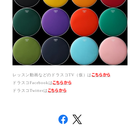
こちらから
レッスン動画などのドラスコTV（仮）は
こちら
から
ドラスコFacebookは
こちら
から
ドラスコTwitterは