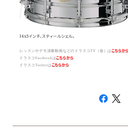
14x5インチ、スティールシェル。
こちらか
レッスンやデモ演奏動画などのドラスコTV（仮）は
こちら
から
ドラスコFacebookは
こちら
から
ドラスコTwitterは