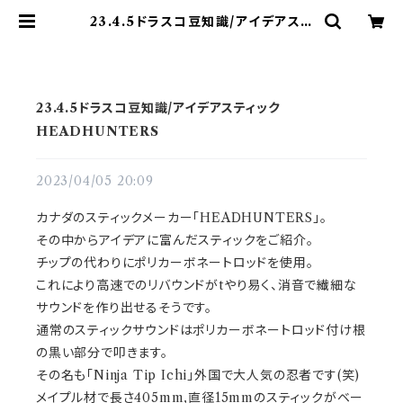
23.4.5ドラスコ豆知識/アイデアステ
ィックHEADHUNTERS | ドラム
譜面(楽譜)販売専門 ドラスコ
23.4.5ドラスコ豆知識/アイデアスティック
HEADHUNTERS
2023/04/05 20:09
カナダのスティックメーカー「HEADHUNTERS」。
その中からアイデアに富んだスティックをご紹介。
チップの代わりにポリカーボネートロッドを使用。
これにより高速でのリバウンドがtやり易く、消音で繊細な
サウンドを作り出せるそうです。
通常のスティックサウンドはポリカーボネートロッド付け根
の黒い部分で叩きます。
その名も「Ninja Tip Ichi」外国で大人気の忍者です(笑)
メイプル材で長さ405mm,直径15mmのスティックがベー