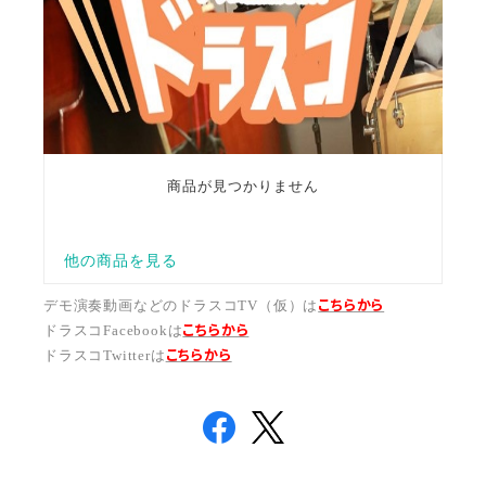
こちらから
デモ演奏動画などのドラスコTV（仮）は
こちら
から
ドラスコFacebookは
こちら
から
ドラスコTwitterは