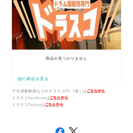
こちらから
デモ演奏動画などのドラスコTV（仮）は
こちら
から
ドラスコFacebookは
こちら
から
ドラスコTwitterは