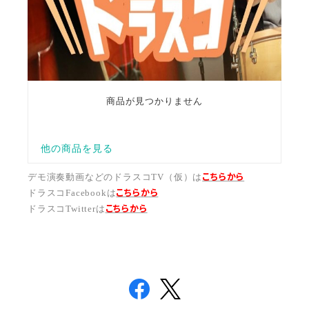
こちらから
デモ演奏動画などのドラスコTV（仮）は
こちら
から
ドラスコFacebookは
こちら
から
ドラスコTwitterは