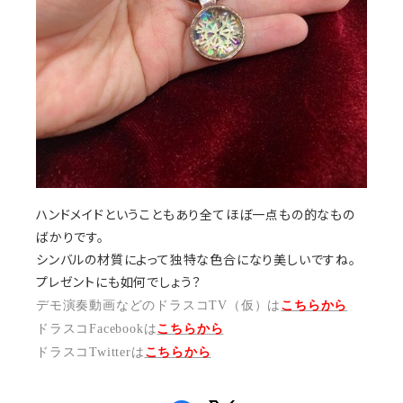
ハンドメイドということもあり全てほぼ一点もの的なもの
ばかりです。
シンバルの材質によって独特な色合になり美しいですね。
プレゼントにも如何でしょう？
デモ演奏動画などのドラスコTV（仮）は
こちらから
ドラスコFacebookは
こちら
から
ドラスコTwitterは
こちら
から