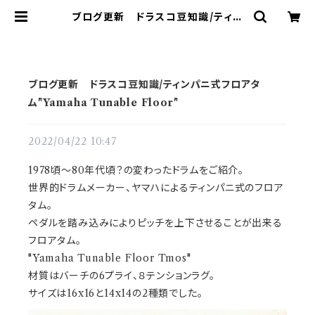
ブログ更新 ドラスコ豆知識/ティン
パニ式フロアタム"Yamaha Tunab
le Floor" | ドラム譜面(楽譜)販売
専門 ドラスコ
ブログ更新 ドラスコ豆知識/ティンパニ式フロアタ
ム"Yamaha Tunable Floor"
2022/04/22 10:47
1978頃～80年代頃？の変わったドラムをご紹介。
世界的ドラムメーカー、ヤマハによるティンパニ式のフロア
タム。
ペダルを踏み込みによりピッチを上下させることが出来る
フロアタム。
"Yamaha Tunable Floor Tmos"
材質はバーチの6プライ、８テンションラグ。
サイズは16x16と14x14の2種類でした。