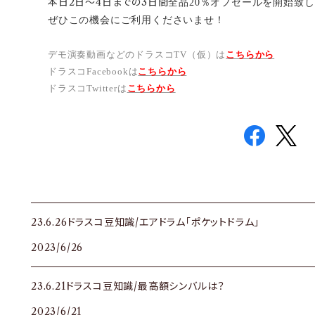
本日2日～4日までの3日間
全品20％オフセールを開始致
ぜひこの機会にご利用くださいませ！
デモ演奏動画などのドラスコTV（仮）は
こちらから
ドラスコFacebookは
こちら
から
ドラスコTwitterは
こちら
から
23.6.26ドラスコ豆知識/エアドラム「ポケットドラム」
2023/6/26
23.6.21ドラスコ豆知識/最高額シンバルは？
2023/6/21