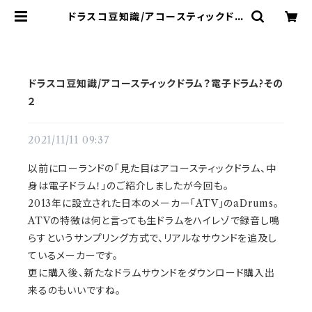
ドラスコ豆知識/アコースティックドラ
ム？電子ドラム?その２ | ドラム譜面
(楽譜)販売専門 ドラスコ
ドラスコ豆知識/アコースティックドラム？電子ドラム?その
２
2021/11/11 09:37
以前にローランドの「見た目はアコースティックドラム、中
身は電子ドラム！」のご紹介しましたが今回も。
2013年に設立された日本のメーカー「ATV」のaDrums。
ATVの特徴は何と言っても生ドラムをハイレゾで録音し鳴
らすというサンプリング方式で、リアルなサウンドを追及し
ているメーカーです。
更に購入後、新たなドラムサウンドをダウンロード購入出
来るのもいいですね。