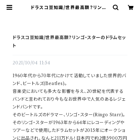
ドラスコ豆知識/世界最高額？リンゴ・
スターのドラムセット | ドラム譜面(楽
譜)販売専門 ドラスコ
ドラスコ豆知識/世界最高額？リンゴ・スターのドラムセッ
ト
2021/10/04 11:54
1960年代から70年代にかけて活動していました世界的バ
ンド、ビートルズ(Beatles)。
音楽史においても多大な影響を与え、20世紀を代表する
バンドと言われており今もなお世界中で人気のあるレジェ
ンドバンドです。
そのビートルズのドラマー、リンゴ・スター(Ringo Starr)。
そのリンゴ・スターが1963年から64年にレコーディングや
ツアーなどで使用したドラムセットが2015年にオークショ
ンに出品され、なんと211万ドル！日本円で約2億5900万円