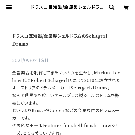
ドラスコ豆知識/金属製シェルドラム
のSchagerl Drums | ドラム譜面
(楽譜)販売専門 ドラスコ
ドラスコ豆知識/金属製シェルドラムのSchagerl
Drums
2021/09/08 15:11
金管楽器を制作してきたノウハウを生かし、Markus Lec
hner氏とRobert Schagerl氏により2010年設立された
オーストリアのドラムメーカー「Schagerl-Drums」
なんと世界でも珍しいオールブラス製シェルのドラムを販
売しています。
というよりBrassやCopperなどの金属専門のドラムメー
カーです。
代表的なモデルFeatures for shell finish – rawシリ
ーズ、とても美しいですね。