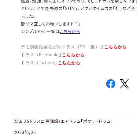
宿題、勉強、海に山にオリンピック、そしてドラムを楽しんでま
ということで星野源の「SUN」、アクアタイムズの「虹」など全
ました。
皆サマ宜しくお願いします(^^)/
シンプルVer.一覧は
こちらから
デモ演奏動画などのドラスコTV（仮）は
こちらから
ドラスコFacebookは
こちら
から
ドラスコTwitterは
こちら
から
23.6.26ドラスコ豆知識/エアドラム「ポケットドラム」
2023/6/26