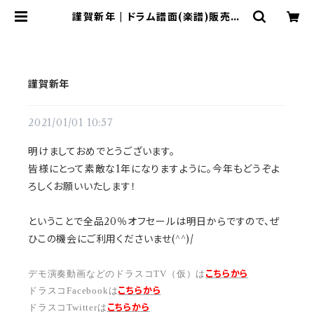
謹賀新年 | ドラム譜面(楽譜)販売専
門 ドラスコ
謹賀新年
2021/01/01 10:57
明けましておめでとうございます。
皆様にとって素敵な1年になりますように。今年もどうぞよ
ろしくお願いいたします！
ということで全品20％オフセールは明日からですので、ぜ
ひこの機会にご利用くださいませ(^^)/
こちらから
デモ演奏動画などのドラスコTV（仮）は
こちら
から
ドラスコFacebookは
こちら
から
ドラスコTwitterは