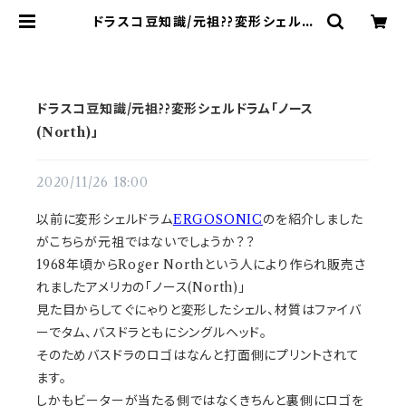
ドラスコ豆知識/元祖??変形シェルド
ラム「ノース(North)」 | ドラム譜面
(楽譜)販売専門 ドラスコ
ドラスコ豆知識/元祖??変形シェルドラム「ノース
(North)」
2020/11/26 18:00
以前に変形シェルドラム
ERGOSONIC
のを紹介しました
がこちらが元祖ではないでしょうか？？
1968年頃からRoger Northという人により作られ販売さ
れましたアメリカの「ノース(North)」
見た目からして
ぐにゃりと変形したシェル、材質はファイバ
ーでタム、バ
スドラともにシングルヘッド。
そのためバスドラのロゴはなんと打面側にプリントされて
ます。
しかもビーターが当たる側ではなくきちんと裏側にロゴを