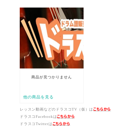
こちらから
レッスン動画などのドラスコTV（仮）は
こちら
から
ドラスコFacebookは
こちら
から
ドラスコTwitterは