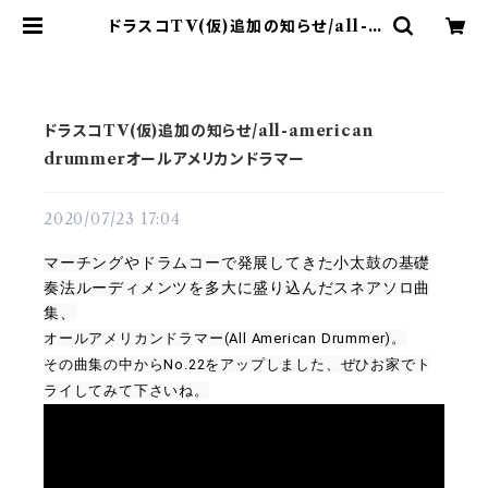
ドラスコTV(仮)追加の知らせ/all-a
merican drummerオールアメリ
カンドラマー | ドラム譜面(楽譜)販売
専門 ドラスコ
ドラスコTV(仮)追加の知らせ/all-american
drummerオールアメリカンドラマー
2020/07/23 17:04
マーチングやドラムコーで発展してきた小太鼓の基礎
奏法ルーディメンツを多大に盛り込んだスネアソロ曲
集、
オールアメリカンドラマー(All American Drummer)。
その曲集の中からNo.22をアップしました、ぜひお家でト
ライしてみて下さいね。