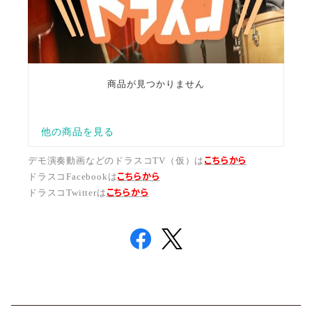
こちらから
デモ演奏動画などのドラスコTV（仮）は
こちら
から
ドラスコFacebookは
こちら
から
ドラスコTwitterは