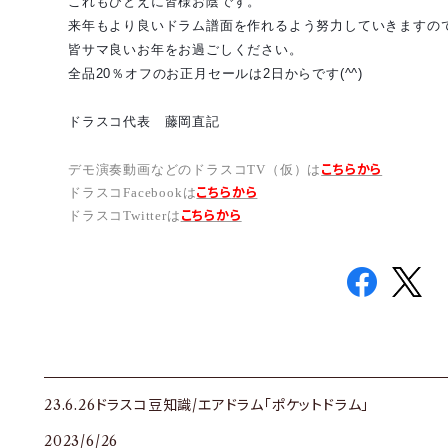
これもひとえに皆様お陰です。
来年もより良いドラム譜面を作れるよう努力していきますのでど
‪皆サマ良いお年をお過ごしください。
全品20％オフの‪お正月セールは2日からです(^^)
ドラスコ代表 藤岡直記
こちらから
デモ演奏動画などのドラスコTV（仮）は
こちら
から
ドラスコFacebookは
こちら
から
ドラスコTwitterは
23.6.26ドラスコ豆知識/エアドラム「ポケットドラム」
2023/6/26