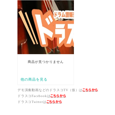
こちらから
デモ演奏動画などのドラスコTV（仮）は
こちら
から
ドラスコFacebookは
こちら
から
ドラスコTwitterは