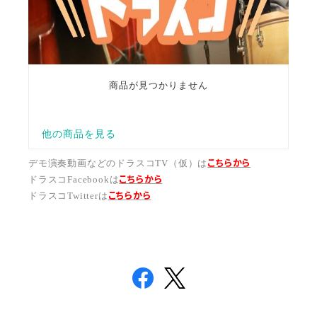
こちらから
デモ演奏動画などのドラスコTV（仮）は
こちら
から
ドラスコFacebookは
こちら
から
ドラスコTwitterは