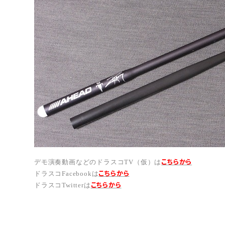
こちらから
デモ演奏動画などのドラスコTV（仮）は
こちら
から
ドラスコFacebookは
こちら
から
ドラスコTwitterは